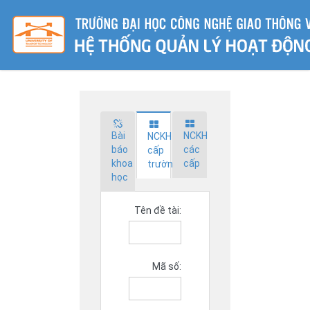
Bài
NCKH
NCKH
báo
các
cấp
khoa
cấp
trường
học
Tên đề tài:
Mã số: