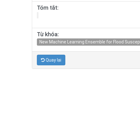
Tóm tắt:
Từ khóa:
New Machine Learning Ensemble for Flood Suscepti
Quay lại