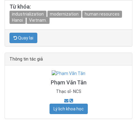
Từ khóa:
industrialization
modernization
human resources
Hanoi
Vietnam.
Quay lại
Thông tin tác giả
Phạm Văn Tân
Thạc sĩ- NCS
Lý lịch khoa học