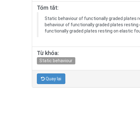
Tóm tắt:
Static behaviour of functionally graded plates 
behaviour of functionally graded plates resting
functionally graded plates resting on elastic f
Từ khóa:
Static behaviour
Quay lại