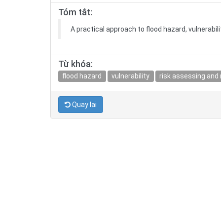
Tóm tắt:
A practical approach to flood hazard, vulnerabi
Từ khóa:
flood hazard
vulnerability
risk assessing and
Quay lại