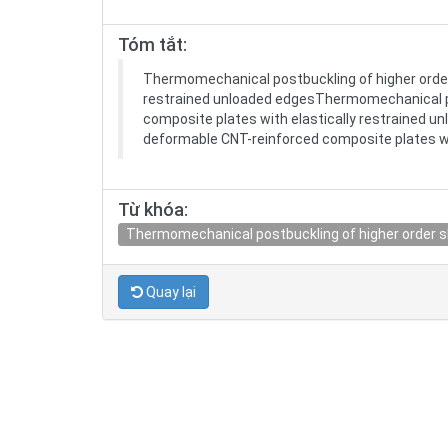
Tóm tắt:
Thermomechanical postbuckling of higher order
restrained unloaded edgesThermomechanical po
composite plates with elastically restrained 
deformable CNT-reinforced composite plates wi
Từ khóa:
Thermomechanical postbuckling of higher order s
Quay lại