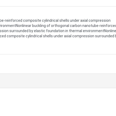
be-reinforced composite cylindrical shells under axial compression
nvironmentNonlinear buckling of orthogonal carbon nanotube-reinforce
ession surrounded by elastic foundation in thermal environmentNonlin
ced composite cylindrical shells under axial compression surrounded 