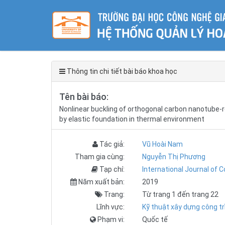
Thông tin chi tiết bài báo khoa học
Tên bài báo:
Nonlinear buckling of orthogonal carbon nanotube-r
by elastic foundation in thermal environment
Tác giả:
Vũ Hoài Nam
Tham gia cùng:
Nguyễn Thị Phương
Tạp chí:
International Journal of 
Năm xuất bản:
2019
Trang:
Từ trang 1 đến trang 22
Lĩnh vực:
Kỹ thuật xây dựng công tr
Phạm vi:
Quốc tế