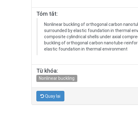
Tóm tắt:
Nonlinear buckling of orthogonal carbon nanotu
surrounded by elastic foundation in thermal e
composite cylindrical shells under axial compr
buckling of orthogonal carbon nanotube-reinfor
elastic foundation in thermal environment
Từ khóa:
Nonlinear buckling
Quay lại