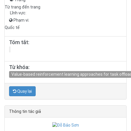
Từ trang đến trang
Lĩnh vực:
Phạm vi:
Quốc tế
Tóm tắt:
Từ khóa:
Value-based reinforcement learning approaches for task offloa
Quay lại
Thông tin tác giả