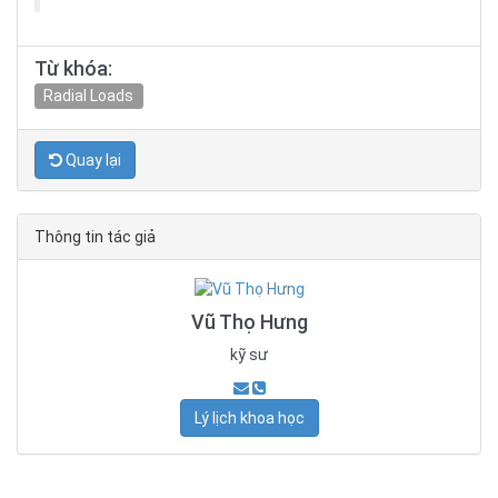
Từ khóa:
Radial Loads
Quay lại
Thông tin tác giả
Vũ Thọ Hưng
kỹ sư
Lý lịch khoa học