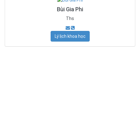
Bùi Gia Phi
Ths
Lý lịch khoa học