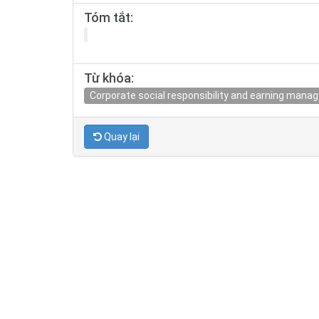
Tóm tắt:
Từ khóa:
Corporate social responsibility and earning man
Quay lại