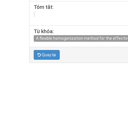
Tóm tắt:
Từ khóa:
A flexible homogenization method for the effecti
Quay lại