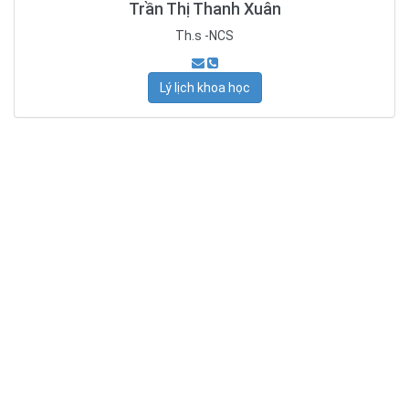
Trần Thị Thanh Xuân
Th.s -NCS
Lý lịch khoa học