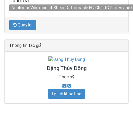
Từ khóa:
Nonlinear Vibration of Shear Deformable FG-CNTRC Plates and C
Quay lại
Thông tin tác giả
Đặng Thùy Đông
Thạc sỹ
Lý lịch khoa học