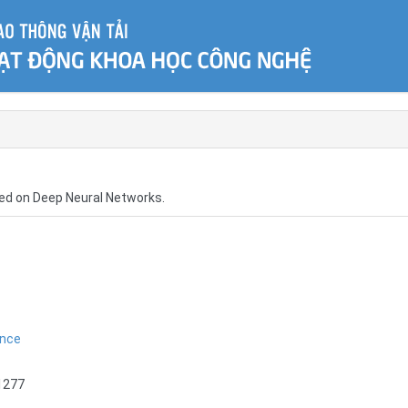
sed on Deep Neural Networks.
ence
1277