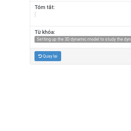
Tóm tắt:
Từ khóa:
Setting up the 3D dynamic model to study the dyna
Quay lại