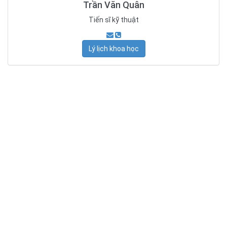
Trần Văn Quân
Tiến sĩ kỹ thuật
Lý lịch khoa học