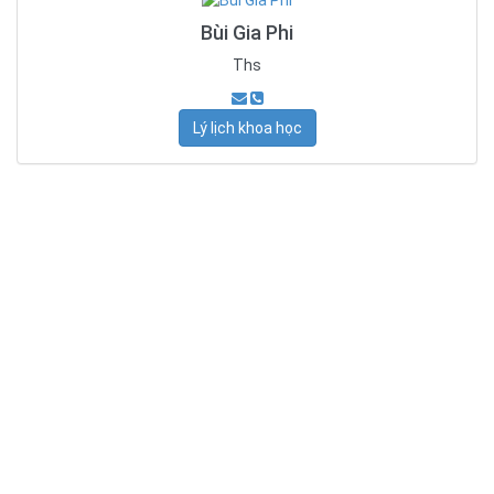
Bùi Gia Phi
Ths
Lý lịch khoa học