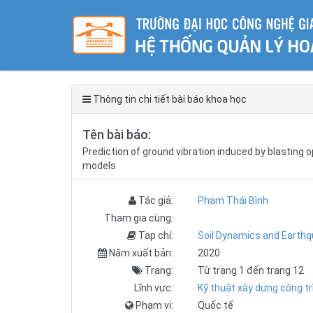
Thông tin chi tiết bài báo khoa học
Tên bài báo:
Prediction of ground vibration induced by blasting
models
Tác giả:
Phạm Thái Bình
Tham gia cùng:
Tạp chí:
Soil Dynamics and Earthq
Năm xuất bản:
2020
Trang:
Từ trang 1 đến trang 12
Lĩnh vực:
Kỹ thuật xây dựng công tr
Phạm vi:
Quốc tế