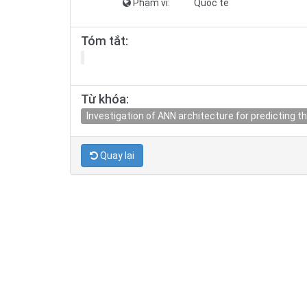
Phạm vi:
Quốc tế
Tóm tắt:
Từ khóa:
Investigation of ANN architecture for predicting
Quay lại