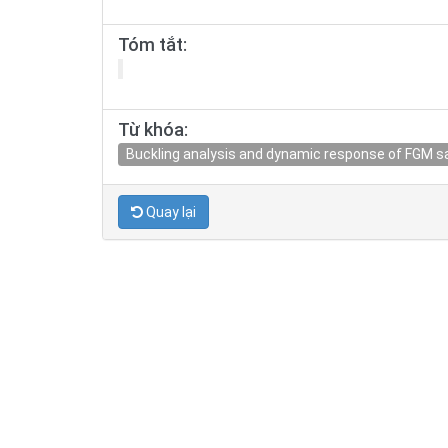
Tóm tắt:
Từ khóa:
Buckling analysis and dynamic response of FGM san
Quay lại