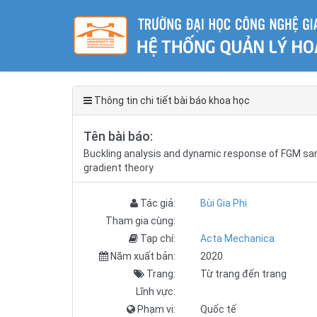
Thông tin chi tiết bài báo khoa học
Tên bài báo:
Buckling analysis and dynamic response of FGM sand
gradient theory
Tác giả:
Bùi Gia Phi
Tham gia cùng:
Tạp chí:
Acta Mechanica
Năm xuất bản:
2020
Trang:
Từ trang đến trang
Lĩnh vực:
Phạm vi:
Quốc tế