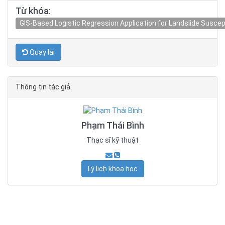
Từ khóa:
GIS-Based Logistic Regression Application for Landslide Suscep
Quay lại
Thông tin tác giả
Phạm Thái Bình
Thạc sĩ kỹ thuật
Lý lịch khoa học