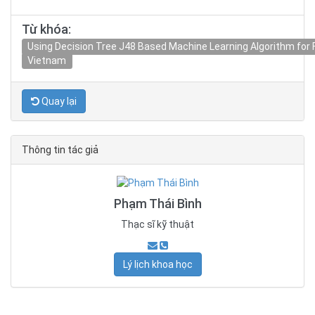
Từ khóa:
Using Decision Tree J48 Based Machine Learning Algorithm for F
Vietnam
Quay lại
Thông tin tác giả
Phạm Thái Bình
Thạc sĩ kỹ thuật
Lý lịch khoa học