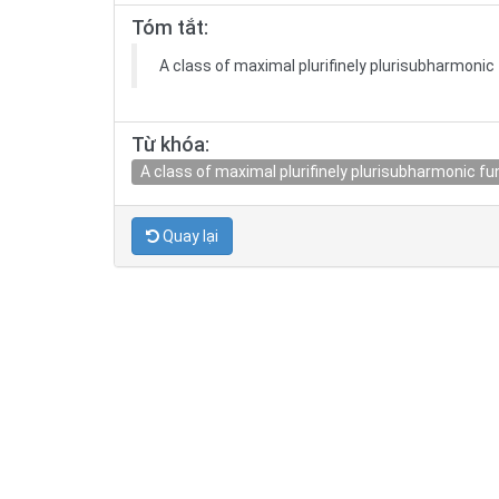
Tóm tắt:
A class of maximal plurifinely plurisubharmonic
Từ khóa:
A class of maximal plurifinely plurisubharmonic fu
Quay lại