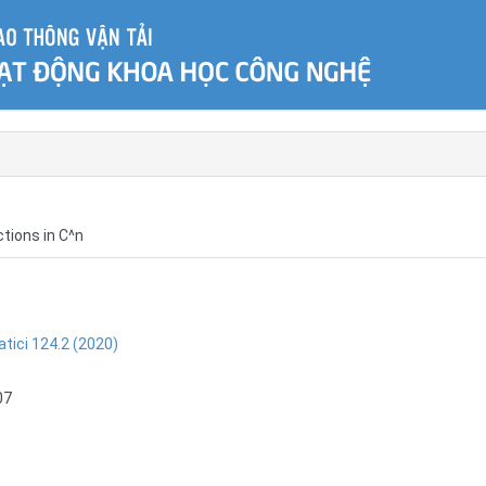
ctions in C^n
tici 124.2 (2020)
07