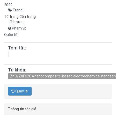
2022
Trang:
Từ trang đến trang
Lĩnh vực:
Phạm vi:
Quốc tế
Tóm tắt:
Từ khóa:
ZnO/ZnFe2O4 nanocomposite-based electrochemical nanosensors
Quay lại
Thông tin tác giả