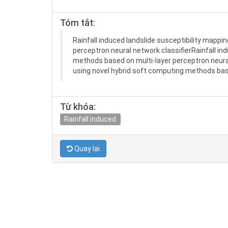
Tóm tắt:
Rainfall induced landslide susceptibility mapp
perceptron neural network classifierRainfall in
methods based on multi-layer perceptron neural
using novel hybrid soft computing methods base
Từ khóa:
Rainfall induced
Quay lại