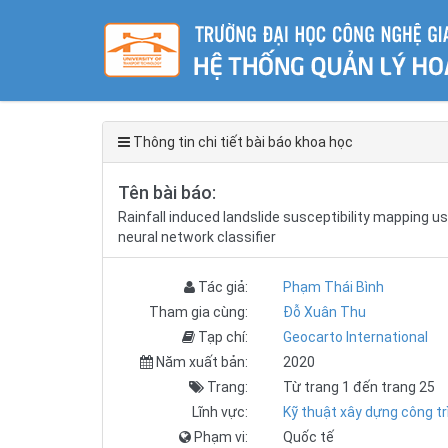
Thông tin chi tiết bài báo khoa học
Tên bài báo:
Rainfall induced landslide susceptibility mapping 
neural network classifier
Tác giả:
Phạm Thái Bình
Tham gia cùng:
Đỗ Xuân Thu
Tạp chí:
Geocarto International
Năm xuất bản:
2020
Trang:
Từ trang 1 đến trang 25
Lĩnh vực:
Kỹ thuật xây dựng công tr
Phạm vi:
Quốc tế