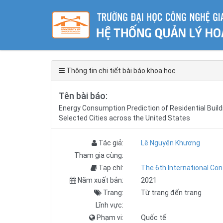
Thông tin chi tiết bài báo khoa học
Tên bài báo:
Energy Consumption Prediction of Residential Buil
Selected Cities across the United States
Tác giả:
Lê Nguyên Khương
Tham gia cùng:
Tạp chí:
The 6th International Con
Năm xuất bản:
2021
Trang:
Từ trang đến trang
Lĩnh vực:
Phạm vi:
Quốc tế