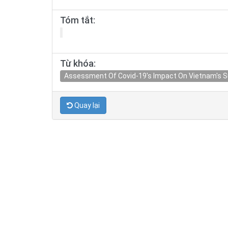
Tóm tắt:
Từ khóa:
Assessment Of Covid-19's Impact On Vietnam's 
Quay lại