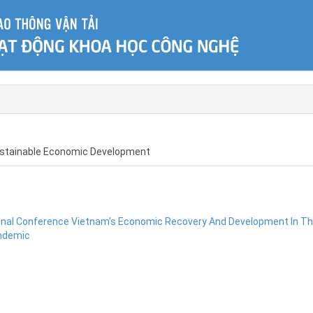
ustainable Economic Development
ional Conference Vietnam’s Economic Recovery And Development In T
andemic