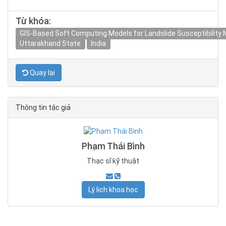
Từ khóa:
GIS-Based Soft Computing Models for Landslide Susceptibility M
Uttarakhand State
India
Quay lại
Thông tin tác giả
Phạm Thái Bình
Thạc sĩ kỹ thuật
Lý lịch khoa học