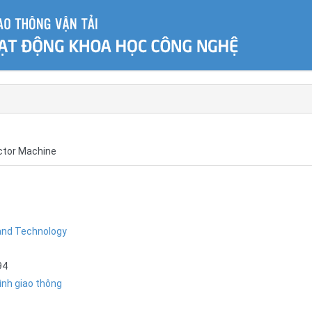
ector Machine
and Technology
94
ình giao thông