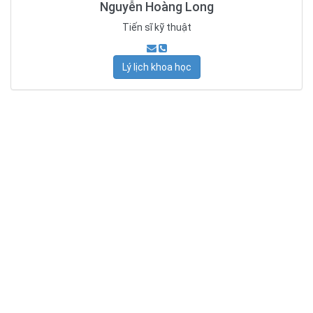
Nguyễn Hoàng Long
Tiến sĩ kỹ thuật
Lý lịch khoa học