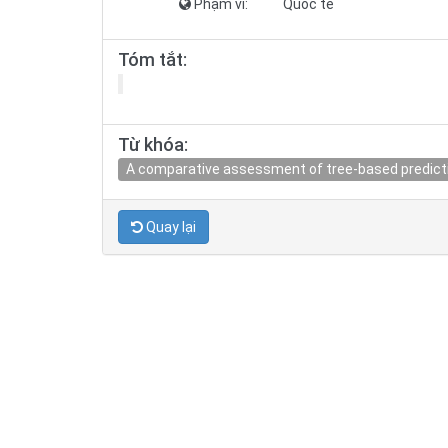
Phạm vi:
Quốc tế
Tóm tắt:
Từ khóa:
A comparative assessment of tree-based predict
Quay lại