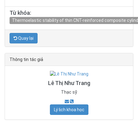
Từ khóa:
Thermoelastic stability of thin CNT-reinforced composite cylind
Quay lại
Thông tin tác giả
Lê Thị Như Trang
Thạc sỹ
Lý lịch khoa học