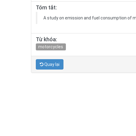
Tóm tắt:
A study on emission and fuel consumption of mo
Từ khóa:
motorcycles
Quay lại