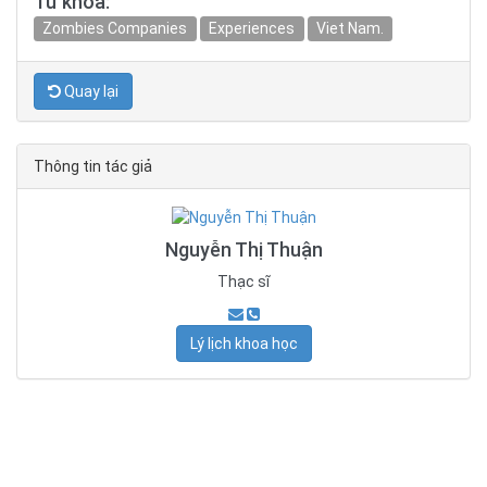
Từ khóa:
Zombies Companies
Experiences
Viet Nam.
Quay lại
Thông tin tác giả
Nguyễn Thị Thuận
Thạc sĩ
Lý lịch khoa học